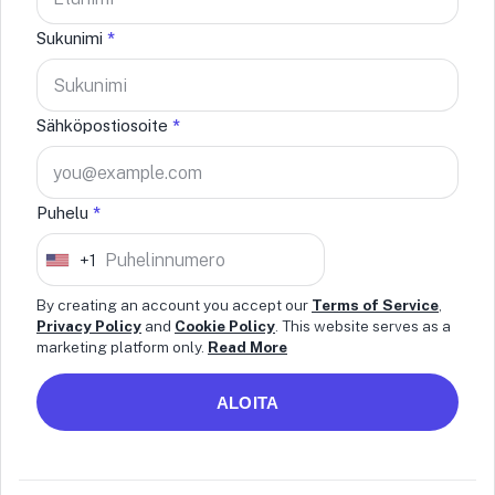
Sukunimi
*
Sähköpostiosoite
*
Puhelu
*
+1
U
n
By creating an account you accept our
Terms of Service
,
i
Privacy Policy
and
Cookie Policy
. This website serves as a
marketing platform only.
Read More
t
e
ALOITA
d
S
t