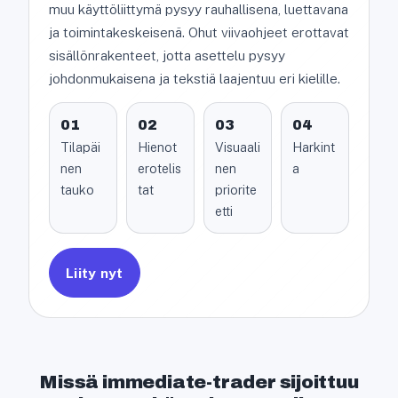
muu käyttöliittymä pysyy rauhallisena, luettavana
ja toimintakeskeisenä. Ohut viivaohjeet erottavat
sisällönrakenteet, jotta asettelu pysyy
johdonmukaisena ja tekstiä laajentuu eri kielille.
01
02
03
04
Tilapäi
Hienot
Visuaali
Harkint
nen
erotelis
nen
a
tauko
tat
priorite
etti
Liity nyt
Missä immediate-trader sijoittuu