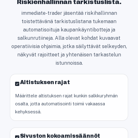
Riskienhallinnan tarkistuslista.
immediate-trader jäsentää riskihallinnan
toistettävänä tarkistuslistana tukemaan
automatisoituja kaupankäyntibotteja ja
salkunrutiineja. Alla olevat kohdat kuvaavat
operatiivisia ohjaimia, jotka säilyttävät selkeyden,
näkyvät rajoitteet ja yhtenäisen tarkastelun
istunnoissa.
Altistuksen rajat
Määrittele altistuksen rajat kunkin salkkuryhmän
osalta, jotta automatisointi toimii vakaassa
kehyksessä.
Sivuston kokoamissäännöt