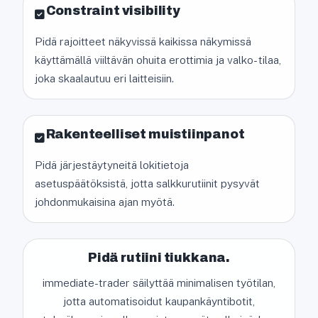
Constraint visibility
Pidä rajoitteet näkyvissä kaikissa näkymissä
käyttämällä viiltävän ohuita erottimia ja valko- tilaa,
joka skaalautuu eri laitteisiin.
Rakenteelliset muistiinpanot
Pidä järjestäytyneitä lokitietoja
asetuspäätöksistä, jotta salkkurutiinit pysyvät
johdonmukaisina ajan myötä.
Pidä rutiini tiukkana.
immediate-trader säilyttää minimalisen työtilan,
jotta automatisoidut kaupankäyntibotit,