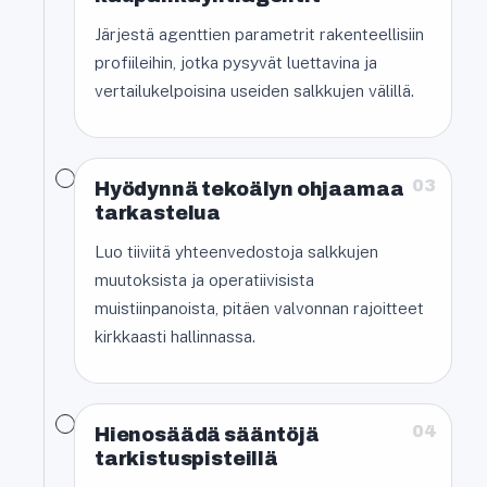
Järjestä agenttien parametrit rakenteellisiin
profiileihin, jotka pysyvät luettavina ja
vertailukelpoisina useiden salkkujen välillä.
03
Hyödynnä tekoälyn ohjaamaa
tarkastelua
Luo tiiviitä yhteenvedostoja salkkujen
muutoksista ja operatiivisista
muistiinpanoista, pitäen valvonnan rajoitteet
kirkkaasti hallinnassa.
04
Hienosäädä sääntöjä
tarkistuspisteillä