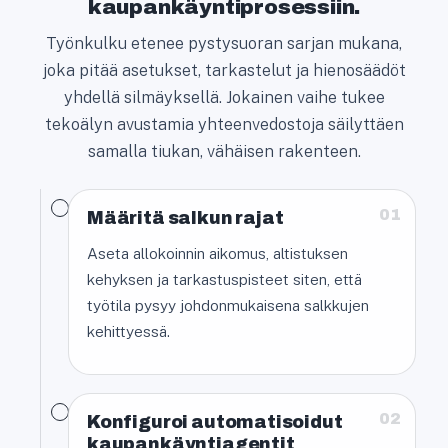
kaupankäyntiprosessiin.
Työnkulku etenee pystysuoran sarjan mukana,
joka pitää asetukset, tarkastelut ja hienosäädöt
yhdellä silmäyksellä. Jokainen vaihe tukee
tekoälyn avustamia yhteenvedostoja säilyttäen
samalla tiukan, vähäisen rakenteen.
01
Määritä salkun rajat
Aseta allokoinnin aikomus, altistuksen
kehyksen ja tarkastuspisteet siten, että
työtila pysyy johdonmukaisena salkkujen
kehittyessä.
02
Konfiguroi automatisoidut
kaupankäyntiagentit