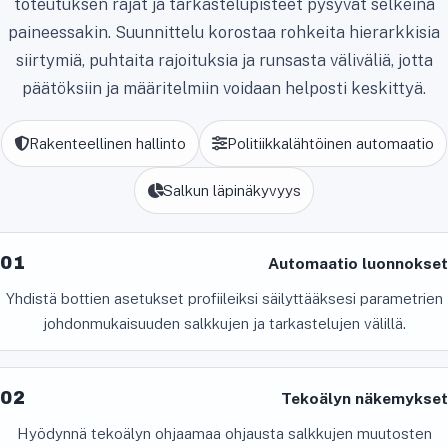
toteutuksen rajat ja tarkastelupisteet pysyvät selkeinä
paineessakin. Suunnittelu korostaa rohkeita hierarkkisia
siirtymiä, puhtaita rajoituksia ja runsasta väliväliä, jotta
päätöksiin ja määritelmiin voidaan helposti keskittyä.
Rakenteellinen hallinto
Politiikkalähtöinen automaatio
Salkun läpinäkyvyys
01
Automaatio luonnokset
Yhdistä bottien asetukset profiileiksi säilyttääksesi parametrien
johdonmukaisuuden salkkujen ja tarkastelujen välillä.
02
Tekoälyn näkemykset
Hyödynnä tekoälyn ohjaamaa ohjausta salkkujen muutosten