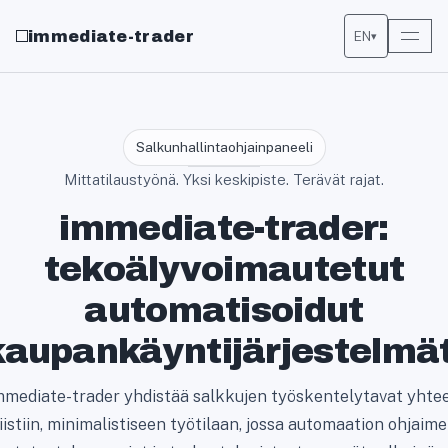
immediate-trader
EN
▾
Salkunhallintaohjainpaneeli
Mittatilaustyönä. Yksi keskipiste. Terävät rajat.
immediate-trader:
tekoälyvoimautetut
automatisoidut
kaupankäyntijärjestelmät
mmediate-trader yhdistää salkkujen työskentelytavat yhte
iistiin, minimalistiseen työtilaan, jossa automaation ohjaime