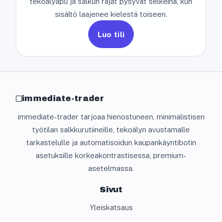
tekoälyapu ja salkun rajat pysyvät selkeinä, kun
sisältö laajenee kielestä toiseen.
Luo tili
immediate-trader
immediate-trader tarjoaa hienostuneen, minimalistisen
työtilan salkkurutiineille, tekoälyn avustamalle
tarkastelulle ja automatisoidun kaupankäyntibotin
asetuksille korkeakontrastisessa, premium-
asetelmassa.
Sivut
Yleiskatsaus