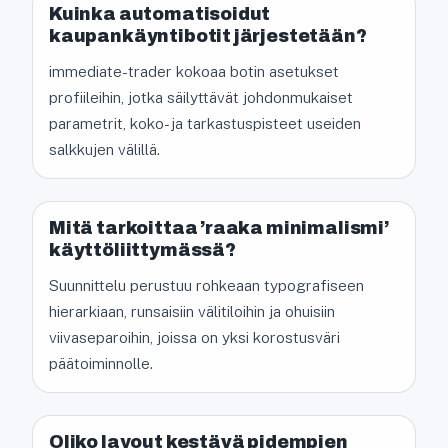
Kuinka automatisoidut
kaupankäyntibotit järjestetään?
immediate-trader kokoaa botin asetukset
profiileihin, jotka säilyttävät johdonmukaiset
parametrit, koko- ja tarkastuspisteet useiden
salkkujen välillä.
Mitä tarkoittaa ’raaka minimalismi’
käyttöliittymässä?
Suunnittelu perustuu rohkeaan typografiseen
hierarkiaan, runsaisiin välitiloihin ja ohuisiin
viivaseparoihin, joissa on yksi korostusväri
päätoiminnolle.
Oliko layout kestävä pidempien