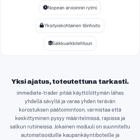
a
Nopean arvioinnin rytmi
t
e
s
Yksityiskohtainen tilinhoito
+
1
Salkkuarkkitehtuuri
Yksi ajatus, toteutettuna tarkasti.
immediate-trader pitää käyttöliittymän lähes
yhdellä sävyllä ja varaa yhden terävän
korostuksen päätoimintoon, varmistaa että
keskittyminen pysyy määritelmissä, rajoissa ja
salkun rutiineissa. Jokainen moduuli on suunniteltu
automatisoiduille kaupankäyntiboteille ja