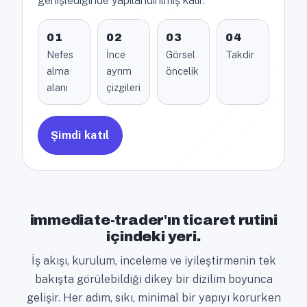
genişlediğinde yapılandırılmış kalır.
01
02
03
04
Nefes
İnce
Görsel
Takdir
alma
ayrım
öncelik
alanı
çizgileri
Şimdi katıl
immediate-trader'ın ticaret rutini
içindeki yeri.
İş akışı, kurulum, inceleme ve iyileştirmenin tek
bakışta görülebildiği dikey bir dizilim boyunca
gelişir. Her adım, sıkı, minimal bir yapıyı korurken