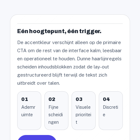
Eén hoogtepunt, één trigger.
De accentkleur verschijnt alleen op de primaire
CTA om de rest van de interface kalm, leesbaar
en operationeel te houden. Dunne haarlijnregels
scheiden inhoudsblokken zodat de lay-out
gestructureerd blijft terwijl de tekst zich
uitbreidt over talen.
01
02
03
04
Ademr
Fijne
Visuele
Discreti
uimte
scheidi
prioritei
e
ngen
t