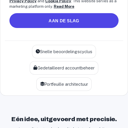
i
Privacy Policy
and
Cookie Policy
. This website serves as a
marketing platform only.
Read More
t
e
AAN DE SLAG
d
S
t
a
Snelle beoordelingscyclus
t
e
s
Gedetailleerd accountbeheer
+
1
Portfeuille architectuur
Eén idee, uitgevoerd met precisie.