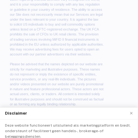
×
Disclaimer
Deze website functioneert uitsluitend als marketingplatform en biedt,
We use cookies to enhance your browsing experience.
ondersteunt of faciliteert geen handels-, brokerage- of
By continuing to use our website, you agree to our use
beleggingsdiensten.