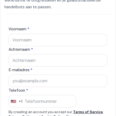
werkruimte te ontgrendelen en je geautomatiseerde
handelbots aan te passen.
Voornaam
*
Achternaam
*
E-mailadres
*
Telefoon
*
+1
U
n
By creating an account you accept our
Terms of Service
,