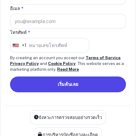
อีเมล
*
โทรศัพท์
*
+1
U
n
By creating an account you accept our
Terms of Service
,
Privacy Policy
and
Cookie Policy
. This website serves as a
i
marketing platform only.
Read More
t
e
เริ่มต้นเลย
d
S
t
a
จังหวะการตรวจสอบอย่างรวดเร็ว
t
e
การบริหารบัญชีอย่างละเอียด