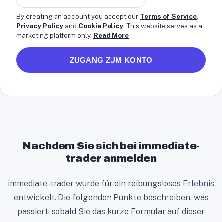
n
By creating an account you accept our
Terms of Service
,
i
Privacy Policy
and
Cookie Policy
. This website serves as a
marketing platform only.
Read More
t
e
ZUGANG ZUM KONTO
d
S
t
a
t
e
s
Nachdem Sie sich bei immediate-
+
trader anmelden
1
immediate-trader wurde für ein reibungsloses Erlebnis
entwickelt. Die folgenden Punkte beschreiben, was
passiert, sobald Sie das kurze Formular auf dieser