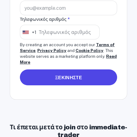
Τηλεφωνικός αριθμός
*
+1
U
n
By creating an account you accept our
Terms of
i
Service
,
Privacy Policy
and
Cookie Policy
. This
website serves as a marketing platform only.
Read
t
More
e
d
ΞΕΚΙΝΗΣΤΕ
S
t
a
t
e
s
Τι έπεται μετά το join στο immediate-
+
trader