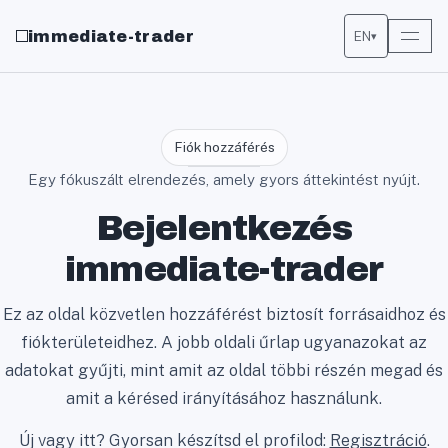
immediate-trader
EN
▾
Fiók hozzáférés
Egy fókuszált elrendezés, amely gyors áttekintést nyújt.
Bejelentkezés
immediate-trader
Ez az oldal közvetlen hozzáférést biztosít forrásaidhoz és
fiókterületeidhez. A jobb oldali űrlap ugyanazokat az
adatokat gyűjti, mint amit az oldal többi részén megad és
amit a kérésed irányításához használunk.
Új vagy itt? Gyorsan készítsd el profilod:
Regisztráció
.