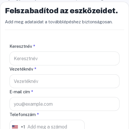
Felszabadítod az eszközeidet.
Add meg adataidat a továbblépéshez biztonságosan.
Keresztnév
*
Vezetéknév
*
E-mail cím
*
Telefonszám
*
+1
U