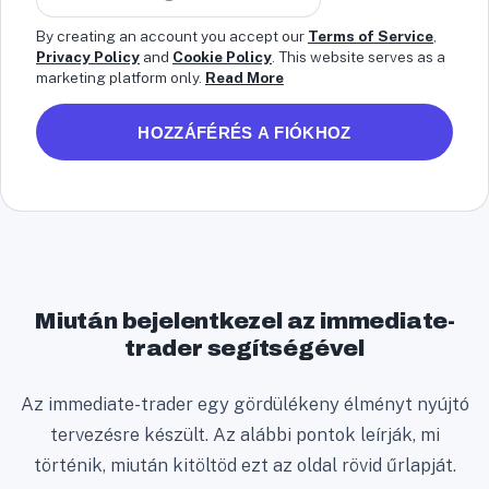
n
By creating an account you accept our
Terms of Service
,
i
Privacy Policy
and
Cookie Policy
. This website serves as a
marketing platform only.
Read More
t
e
HOZZÁFÉRÉS A FIÓKHOZ
d
S
t
a
t
e
s
Miután bejelentkezel az immediate-
+
trader segítségével
1
Az immediate-trader egy gördülékeny élményt nyújtó
tervezésre készült. Az alábbi pontok leírják, mi
történik, miután kitöltöd ezt az oldal rövid űrlapját.