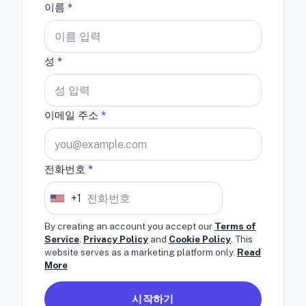
이름
*
성
*
이메일 주소
*
전화번호
*
+1
U
n
By creating an account you accept our
Terms of
Service
,
Privacy Policy
and
Cookie Policy
. This
i
website serves as a marketing platform only.
Read
t
More
e
d
시작하기