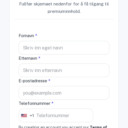
Fullfør skjemaet nedenfor for å få tilgang til
premiuminnhold.
Fornavn
*
Etternavn
*
E-postadresse
*
Telefonnummer
*
+1
U
n
By creating an account you accept our
Terms of