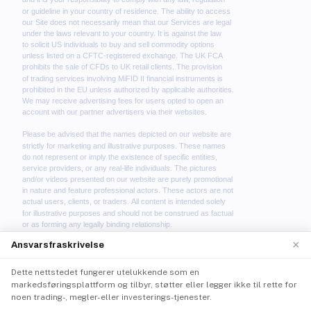
×
Ansvarsfraskrivelse
Dette nettstedet fungerer utelukkende som en
We use cookies to enhance your browsing experience.
markedsføringsplattform og tilbyr, støtter eller legger ikke til rette for
By continuing to use our website, you agree to our use
noen trading-, megler- eller investerings-tjenester.