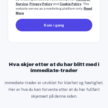
i
Service
,
Privacy Policy
and
Cookie Policy
. This
website serves as a marketing platform only.
Read
t
More
e
d
Kom i gang
S
t
a
t
e
s
Hva skjer etter at du har blitt med i
+
immediate-trader
1
immediate-trader er utviklet for klarhet og hastighet.
Her er hva du kan forvente etter at du har fullført
skjemaet på denne siden.