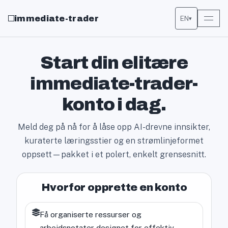
immediate-trader
EN
▾
Start din elitære
immediate-trader-
konto i dag.
Meld deg på nå for å låse opp AI-drevne innsikter,
kuraterte læringsstier og en strømlinjeformet
oppsett—pakket i et polert, enkelt grensesnitt.
Hvorfor opprette en konto
Få organiserte ressurser og
arbeidsnotater designet for effektiv