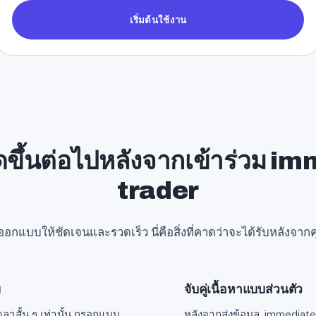
e
เริ่มต้นใช้งาน
d
S
t
a
t
e
s
เกิดขึ้นต่อไปหลังจากเข้าร่วม 
+
1
trader
อกแบบให้ชัดเจนและรวดเร็ว นี่คือสิ่งที่คาดว่าจะได้รับหลังจา
ย
จับคู่เนื้อหาแบบส่วนตัว
ลาสั้น ๆ เท่านั้น กรอกแบบ
หลังจากส่งข้อมูล, immedia