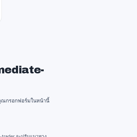
immediate-
กคุณกรอกฟอร์มในหน้านี้
te-trader จะปรับแนวทาง