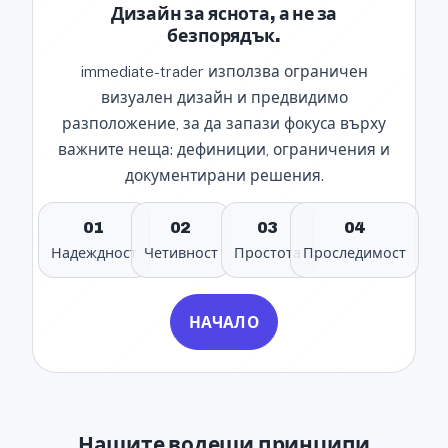
Дизайн за яснота, а не за
безпорядък.
immediate-trader използва ограничен
визуален дизайн и предвидимо
разположение, за да запази фокуса върху
важните неща: дефиниции, ограничения и
документирани решения.
01
02
03
04
Надеждност
Четивност
Простота
Проследимост
НАЧАЛО
Нашите водещи принципи