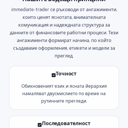
immediate-trader се ръководи от ангажименти,
които ценят яснотата, внимателната
комуникация и надеждната структура за
данните от финансовите работни процеси. Тези
ангажименти формират начина, по който
създаваме оформления, етикети и модели за
преглед.
Точност
Обикновеният език и ясната йерархия
намаляват двусмислието по време на
рутинните прегледи.
Последователност