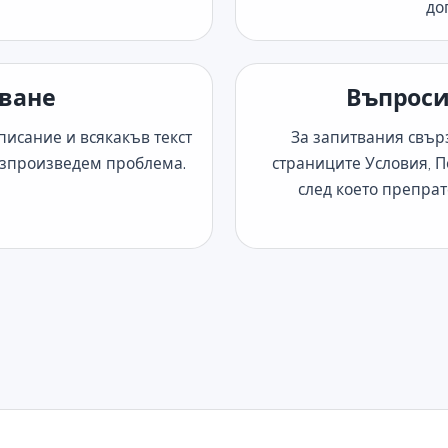
до
аване
Въпроси
писание и всякакъв текст
За запитвания свър
възпроизведем проблема.
страниците Условия, П
след което препрат