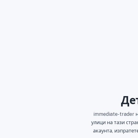
Де
immediate-trader 
улици на тази стр
акаунта, изпратет