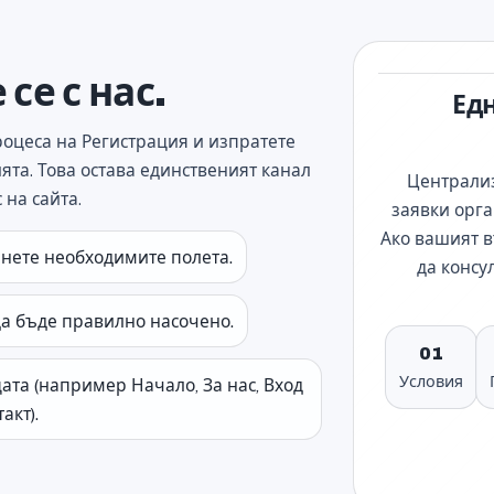
се с нас.
Ед
роцеса на Регистрация и изпратете
ята. Това остава единственият канал
Централи
с на сайта.
заявки орг
Ако вашият в
нете необходимите полета.
да консу
да бъде правилно насочено.
01
Условия
ата (например Начало, За нас, Вход
акт).