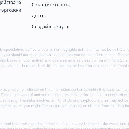
действано
Свържете се с нас
търговски
Достъп
Създайте акаунт