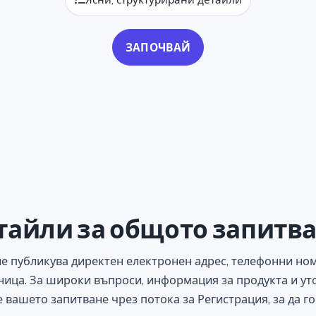
ЗАПОЧВАЙ
тайли за общото запитва
не публикува директен електронен адрес, телефонни но
аница. За широки въпроси, информация за продукта и ут
е вашето запитване чрез потока за Регистрация, за да г