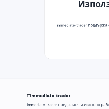
Използ
immediate-trader поддържа
immediate-trader
immediate-trader предоставя изчистено раб