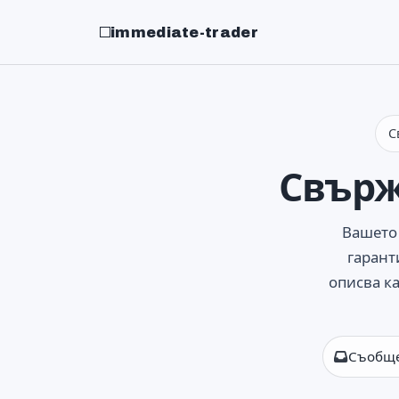
immediate-trader
С
Свърж
Вашето 
гарант
описва ка
Съобще