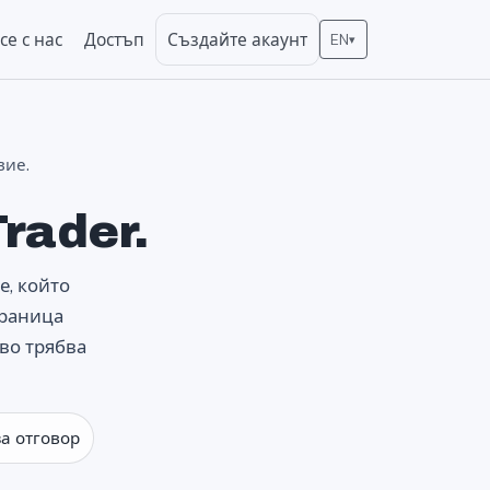
е с нас
Достъп
Създайте акаунт
EN
▾
вие.
rader.
е, който
траница
кво трябва
а отговор