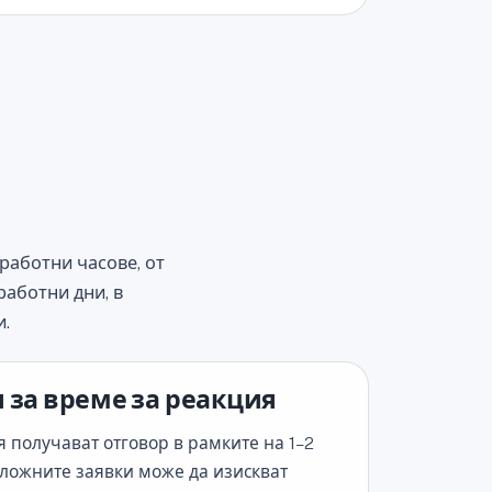
работни часове, от
работни дни, в
и.
 за време за реакция
 получават отговор в рамките на 1–2
сложните заявки може да изискват