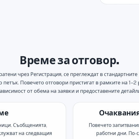
Време за отговор.
ратени чрез Регистрация, се преглеждат в стандартните 
 петък. Повечето отговори пристигат в рамките на 1–2 
ависимост от обема на заявки и предоставените детайл
еме
Очаквания
ници. Съобщенията,
Повечето запитвания
бслужват на следващия
работни дни. По-