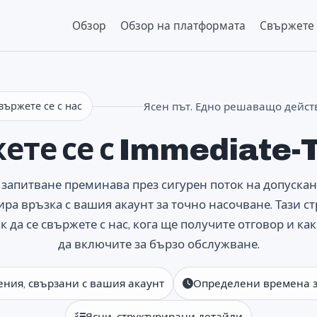
Обзор
Обзор на платформата
Свържете с
вържете се с нас
Ясен път. Едно решаващо дейст
ете се с Immediate-T
запитване преминава през сигурен поток на допускан
ира връзка с вашия акаунт за точно насочване. Тази с
к да се свържете с нас, кога ще получите отговор и ка
да включите за бързо обслужване.
ния, свързани с вашия акаунт
Определени времена з
Ясни, структурирани детайли