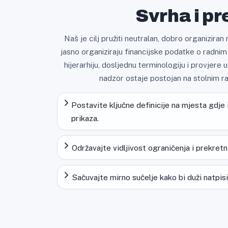
Svrha i p
Naš je cilj pružiti neutralan, dobro organizira
jasno organiziraju financijske podatke o radnim 
hijerarhiju, dosljednu terminologiju i provjere u
nadzor ostaje postojan na stolnim ra
Postavite ključne definicije na mjesta gdje i
prikaza.
Održavajte vidljivost ograničenja i prekret
Sačuvajte mirno sučelje kako bi duži natpisi i 