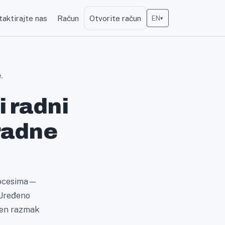
taktirajte nas
Račun
Otvorite račun
EN
▾
.
i radni
 radne
procesima—
. Uređeno
ljen razmak