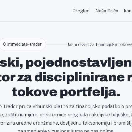
Pregled
Naša Priča
kon
O immediate-trader
Jasni okviri za financijske tokove
ki, pojednostavljen
or za disciplinirane
tokove portfelja.
-trader pruža vrhunski platno za financijske podatke o 
je, zaštitne mjere, prekretnice pregleda i akcijske bilješke
vorizira uredne aranžmane, dosljednu taksonomiju i promiš
za smanjenje vizualnog šuma na zaslonima.