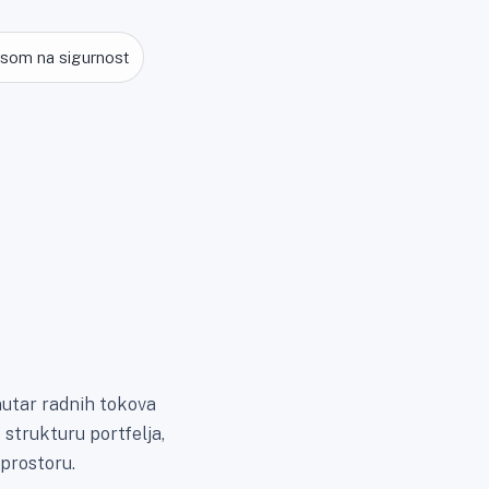
usom na sigurnost
nutar radnih tokova
strukturu portfelja,
 prostoru.