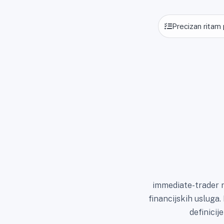
Precizan ritam
immediate-trader n
financijskih usluga
definicij