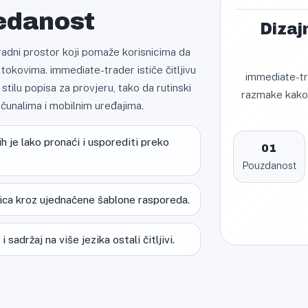
redanost
Dizaj
n radni prostor koji pomaže korisnicima da
tokovima. immediate-trader ističe čitljivu
immediate-tra
 stilu popisa za provjeru, tako da rutinski
razmake kako 
čunalima i mobilnim uređajima.
h je lako pronaći i usporediti preko
01
Pouzdanost
nica kroz ujednačene šablone rasporeda.
sadržaj na više jezika ostali čitljivi.