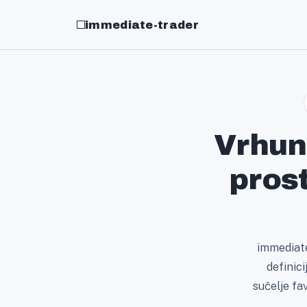
immediate-trader
Vrhuns
prost
immediate
definici
sučelje fa