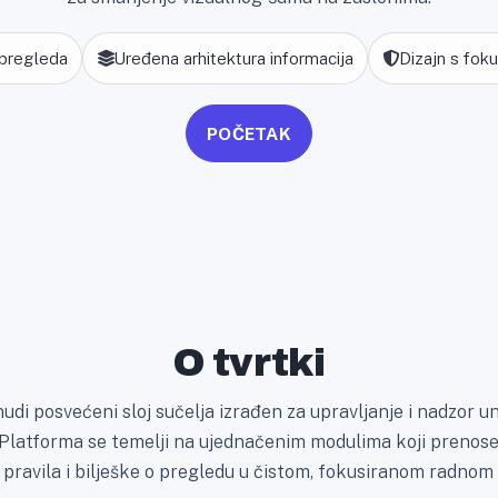
 pregleda
Uređena arhitektura informacija
Dizajn s fok
POČETAK
O tvrtki
udi posvećeni sloj sučelja izrađen za upravljanje i nadzor u
. Platforma se temelji na ujednačenim modulima koji prenose 
e pravila i bilješke o pregledu u čistom, fokusiranom radnom