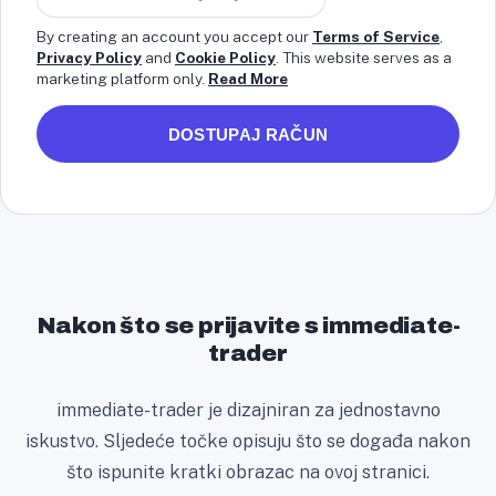
n
By creating an account you accept our
Terms of Service
,
i
Privacy Policy
and
Cookie Policy
. This website serves as a
marketing platform only.
Read More
t
e
DOSTUPAJ RAČUN
d
S
t
a
t
e
s
Nakon što se prijavite s immediate-
+
trader
1
immediate-trader je dizajniran za jednostavno
iskustvo. Sljedeće točke opisuju što se događa nakon
što ispunite kratki obrazac na ovoj stranici.