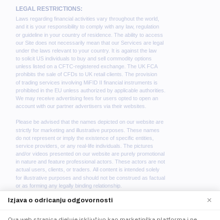
×
Izjava o odricanju odgovornosti
Ova web stranica djeluje isključivo kao marketinška platforma i ne