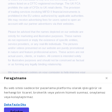
×
Feragatname
We use cookies to enhance your browsing experience.
Bu web sitesi sadece bir pazarlama platformu olarak işlev görür ve
By continuing to use our website, you agree to our use
herhangi bir ticaret, brokerlik veya yatırım hizmeti sunmaz, onaylamaz
of cookies. See our
Cookie Policy
for more
veya kolaylaştırmaz.
information.
©
2026
immediate-trader. Tüm hakları saklıdır.
Daha Fazla Oku
Accept
Anladım