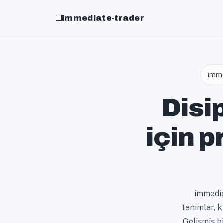
immediate-trader
imme
Disip
için 
immedia
tanımlar, k
Gelişmiş bi