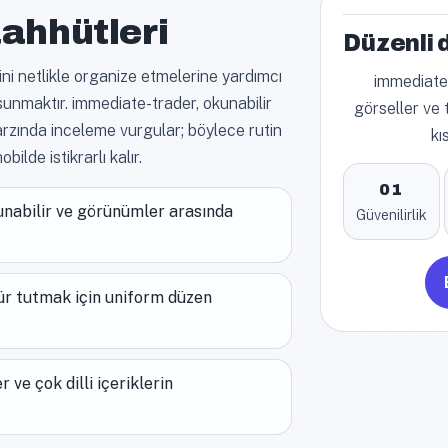
ahhütleri
Düzenli d
erini netlikle organize etmelerine yardımcı
immediate-
ı sunmaktır. immediate-trader, okunabilir
görseller ve t
i tarzında inceleme vurgular; böylece rutin
kı
lde istikrarlı kalır.
01
unabilir ve görünümler arasında
Güvenilirlik
nür tutmak için uniform düzen
 ve çok dilli içeriklerin