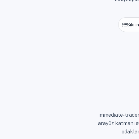
Sıkı 
immediate-trader,
arayüz katmanı su
odaklan