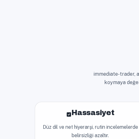
immediate-trader, açı
koymaya değer t
Hassasiyet
Düz dil ve net hiyerarşi, rutin incelemelerde
belirsizliği azaltır.