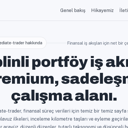
Genel bakış
Hikayemiz
İlet
diate-trader hakkında
Finansal iş akışları için net bir 
linli portföy iş ak
premium, sadeleşm
çalışma alanı.
te-trader, finansal süreç verileri için temiz bir temiz sayf
ılavuz ilkeleri, inceleme kilometre taşları ve eyleme geçirileb
r arayüz, düzenli düzenler, tutarlı taksonomi ve düşünceli b