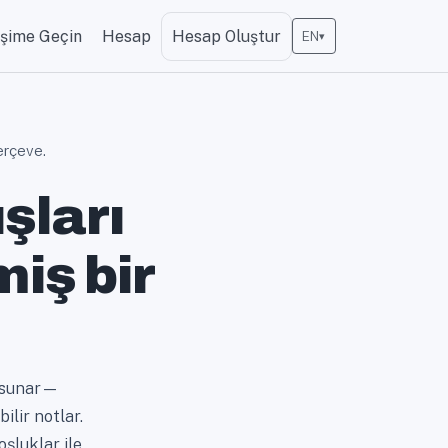
işime Geçin
Hesap
Hesap Oluştur
EN
▾
çerçeve.
ışları
iş bir
a sunar—
ilir notlar.
oşluklar ile